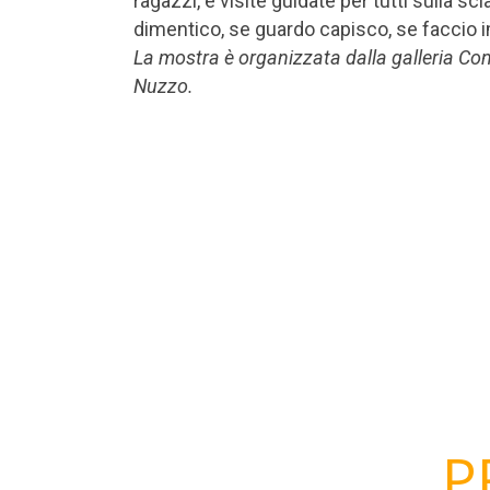
ragazzi, e visite guidate per tutti sulla s
dimentico, se guardo capisco, se faccio 
La mostra è organizzata dalla galleria Co
Nuzzo.
P