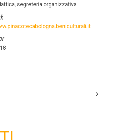
dattica, segreteria organizzativa
nk
w.pinacotecabologna.beniculturali.it
ar
18
TI