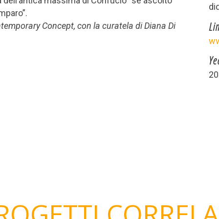
cia dell’antica massima di Confucio “se ascolto
di
imparo”.
Li
ntemporary Concept, con la curatela di Diana Di
ww
Ye
20
ROGETTI CORRELA