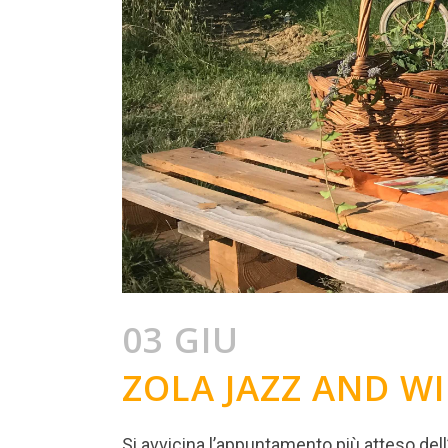
03 GIU
ZOLA JAZZ AND WIN
Si avvicina l’appuntamento più atteso dell