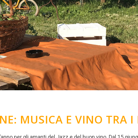
E: MUSICA E VINO TRA I 
’anno per gli amanti del Jazz e del buon vino. Dal 15 giung