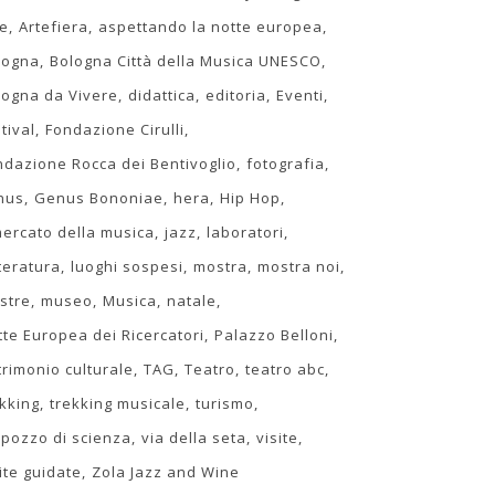
te
Artefiera
aspettando la notte europea
logna
Bologna Città della Musica UNESCO
logna da Vivere
didattica
editoria
Eventi
tival
Fondazione Cirulli
ndazione Rocca dei Bentivoglio
fotografia
nus
Genus Bononiae
hera
Hip Hop
 mercato della musica
jazz
laboratori
teratura
luoghi sospesi
mostra
mostra noi
stre
museo
Musica
natale
tte Europea dei Ricercatori
Palazzo Belloni
trimonio culturale
TAG
Teatro
teatro abc
ekking
trekking musicale
turismo
 pozzo di scienza
via della seta
visite
ite guidate
Zola Jazz and Wine