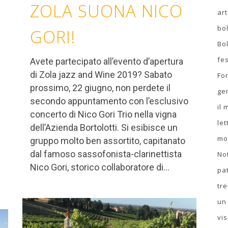
ZOLA SUONA NICO
ar
bo
GORI!
Bo
fes
Avete partecipato all’evento d’apertura
di Zola jazz and Wine 2019? Sabato
Fo
prossimo, 22 giugno, non perdete il
ge
secondo appuntamento con l’esclusivo
il
concerto di Nico Gori Trio nella vigna
let
dell’Azienda Bortolotti. Si esibisce un
mo
gruppo molto ben assortito, capitanato
dal famoso sassofonista-clarinettista
No
Nico Gori, storico collaboratore di...
pa
tr
un
vis