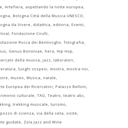
te
Artefiera
aspettando la notte europea
logna
Bologna Città della Musica UNESCO
logna da Vivere
didattica
editoria
Eventi
tival
Fondazione Cirulli
ndazione Rocca dei Bentivoglio
fotografia
nus
Genus Bononiae
hera
Hip Hop
 mercato della musica
jazz
laboratori
teratura
luoghi sospesi
mostra
mostra noi
stre
museo
Musica
natale
tte Europea dei Ricercatori
Palazzo Belloni
trimonio culturale
TAG
Teatro
teatro abc
ekking
trekking musicale
turismo
 pozzo di scienza
via della seta
visite
ite guidate
Zola Jazz and Wine