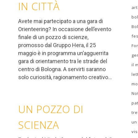
IN CITTÀ
ar
bo
Avete mai partecipato a una gara di
Bo
Orienteering? In occasione dell’evento
fes
finale di un pozzo di scienze,
promosso dal Gruppo Hera, il 25
Fo
maggio è in programma un’agguerrita
ge
gara di orientamento tra le strade del
il
centro di Bologna. A servirti saranno
let
solo curiosità, ragionamento creativo...
mo
No
pa
UN POZZO DI
tr
SCIENZA
un
vis